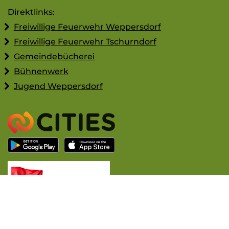
Direktlinks:
Freiwillige Feuerwehr Weppersdorf
Freiwillige Feuerwehr Tschurndorf
Gemeindebücherei
Bühnenwerk
Jugend Weppersdorf
Pagedesign ©2018 - 2026 carpe diem! Werbeagentur -