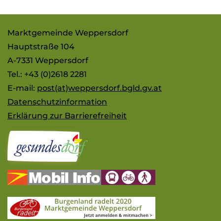
Marktgemeinde Weppersdorf
Hauptstraße 104
A-7331 Weppersdorf
Tel.: +43 (0)2618 2281
E-mail:
post(at)weppersdorf.bgld.gv.at
Datenschutzinformation
Erklärung zur Barrierefreiheit