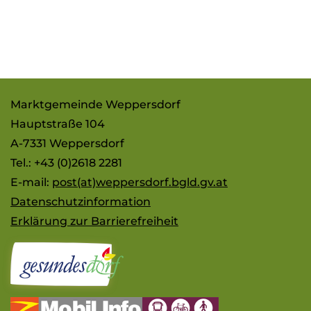
Marktgemeinde Weppersdorf
Hauptstraße 104
A-7331 Weppersdorf
Tel.: +43 (0)2618 2281
E-mail:
post(at)weppersdorf.bgld.gv.at
Datenschutzinformation
Erklärung zur Barrierefreiheit