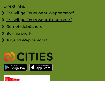
Direktlinks:
Freiwillige Feuerwehr Weppersdorf
Freiwillige Feuerwehr Tschurndorf
Gemeindebücherei
Bühnenwerk
Jugend Weppersdorf
Pagedesign ©2018 - 2026 carpe diem! Werbeagentur -