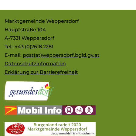
Marktgemeinde Weppersdorf
Hauptstraße 104
A-7331 Weppersdorf
Tel.: +43 (0)2618 2281
E-mail:
post(at)weppersdorf.bgld.gv.at
Datenschutzinformation
Erklärung zur Barrierefreiheit