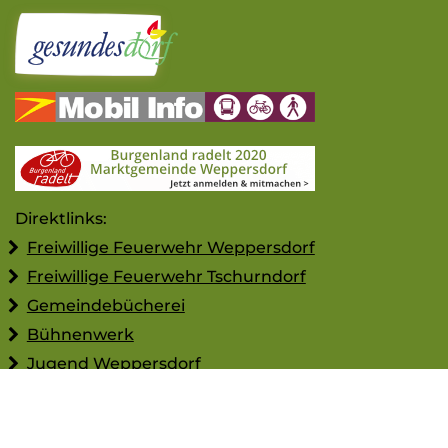
Direktlinks:
Freiwillige Feuerwehr Weppersdorf
Freiwillige Feuerwehr Tschurndorf
Gemeindebücherei
Bühnenwerk
Jugend Weppersdorf