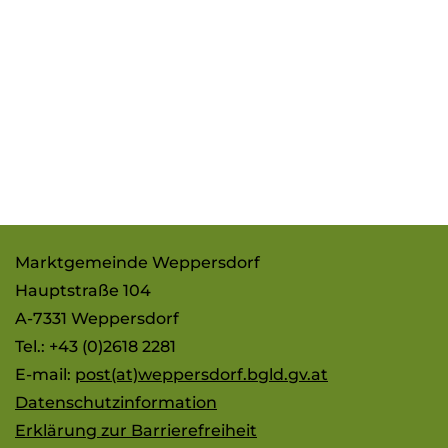
Marktgemeinde Weppersdorf
Hauptstraße 104
A-7331 Weppersdorf
Tel.: +43 (0)2618 2281
E-mail:
post(at)weppersdorf.bgld.gv.at
Datenschutzinformation
Erklärung zur Barrierefreiheit